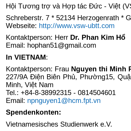
Hội Tương trợ và Hợp tác Đức - Việt (
Schreberstr. 7 * 52134 Herzogenrath *
Webseite:
http://www.vsw-ubtt.com
Kontaktperson: Herr
Dr. Phan Kim Hổ
Email: hophan51@gmail.com
In VIETNAM
:
Kontaktperson: Frau
Nguyen thi Minh
227/9A Điện Biên Phủ, Phường15, Quậ
Minh, Việt Nam
Tel.: +84-8-38992315 - 0814504601
Email:
npnguyen1@hcm.fpt.vn
Spendenkonten:
Vietnamesisches Studienwerk e.V.